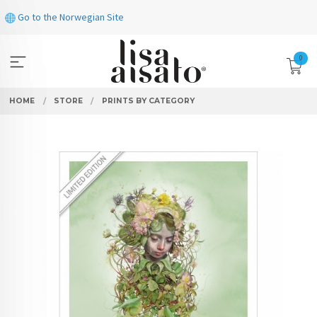
Skip
Go to the Norwegian Site
to
page
contents
0
HOME
STORE
PRINTS BY CATEGORY