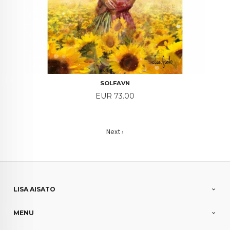
SOLFAVN
Price
EUR 73.00
Next ›
LISA AISATO
MENU