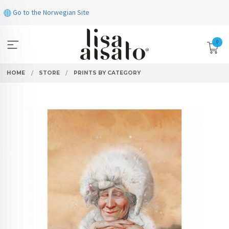
Skip
Go to the Norwegian Site
to
page
contents
0
HOME
STORE
PRINTS BY CATEGORY