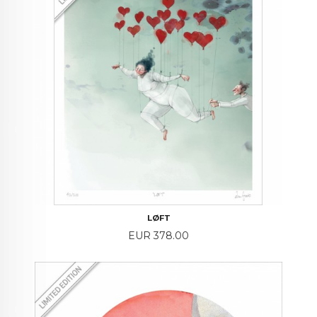
LØFT
Price
EUR 378.00