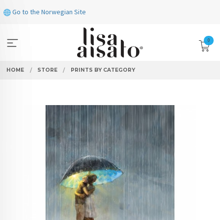
Skip
Go to the Norwegian Site
to
page
contents
0
HOME
STORE
PRINTS BY CATEGORY