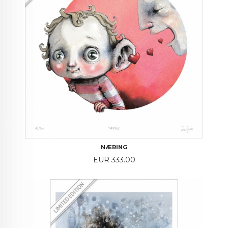
NÆRING
Price
EUR 333.00