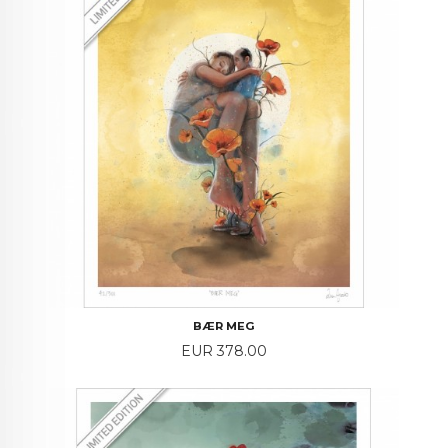
BÆR MEG
Price
EUR 378.00