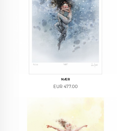
NÆR
Price
EUR 477.00