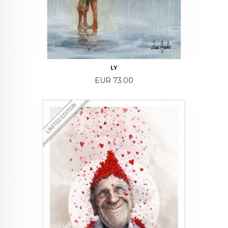
LY
Price
EUR 73.00